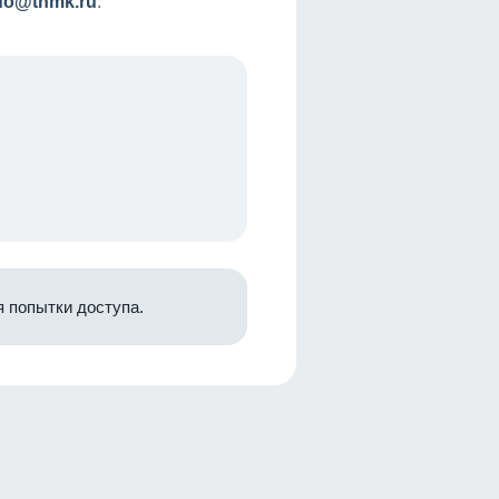
nfo@tnmk.ru
.
 попытки доступа.