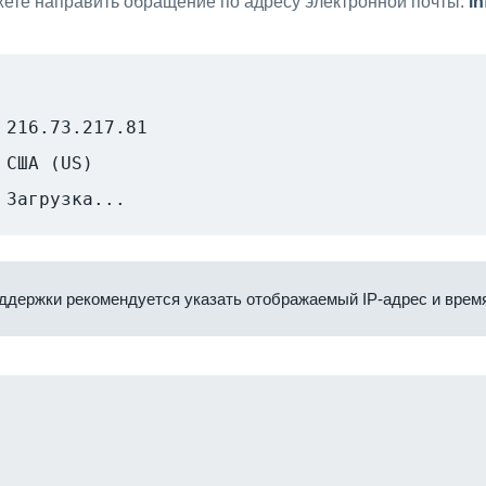
ете направить обращение по адресу электронной почты:
i
216.73.217.81
США (US)
Загрузка...
ддержки рекомендуется указать отображаемый IP-адрес и время