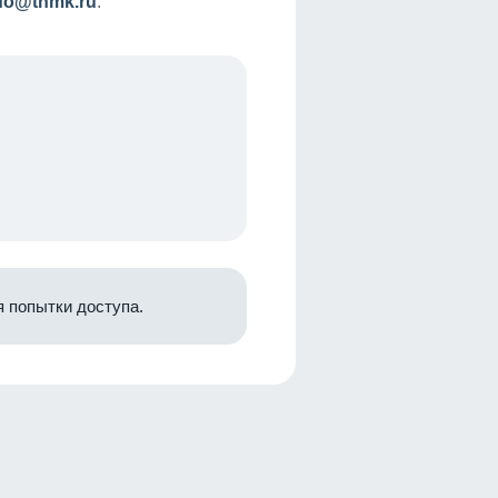
nfo@tnmk.ru
.
 попытки доступа.