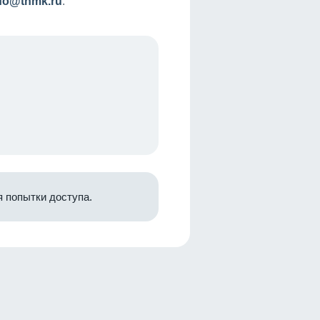
nfo@tnmk.ru
.
 попытки доступа.