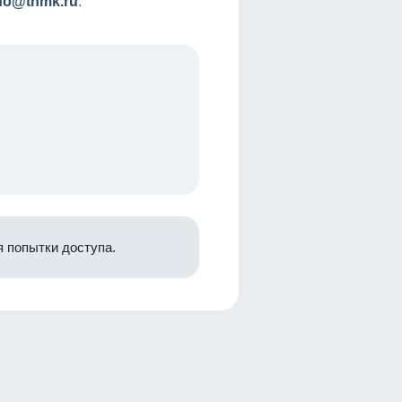
nfo@tnmk.ru
.
 попытки доступа.