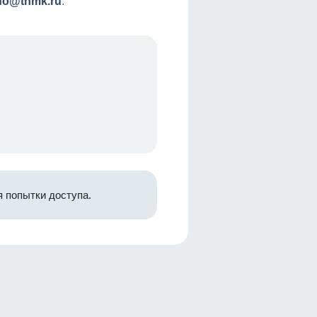
nfo@tnmk.ru
.
 попытки доступа.