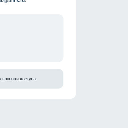
nfo@tnmk.ru
.
 попытки доступа.