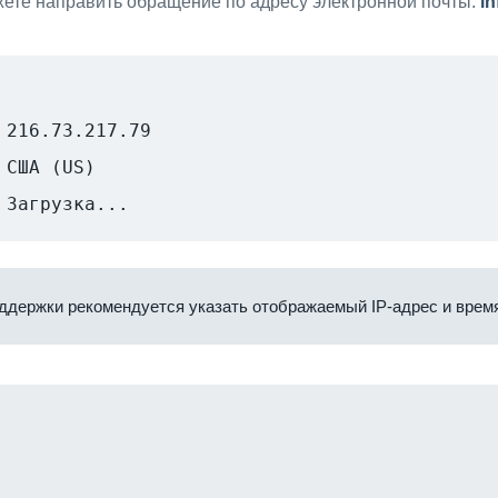
ете направить обращение по адресу электронной почты:
i
216.73.217.79
США (US)
Загрузка...
ддержки рекомендуется указать отображаемый IP-адрес и время