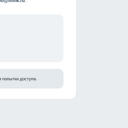
nfo@tnmk.ru
.
 попытки доступа.