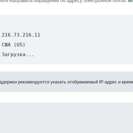
ете направить обращение по адресу электронной почты:
i
216.73.216.11
США (US)
Загрузка...
ддержки рекомендуется указать отображаемый IP-адрес и время