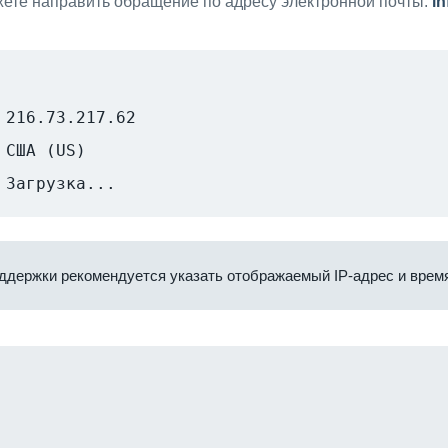
ете направить обращение по адресу электронной почты:
i
216.73.217.62
США (US)
Загрузка...
ддержки рекомендуется указать отображаемый IP-адрес и время