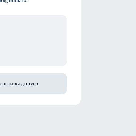
nfo@tnmk.ru
.
 попытки доступа.