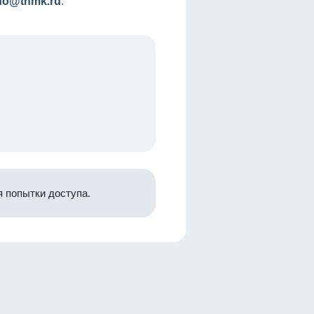
nfo@tnmk.ru
.
 попытки доступа.