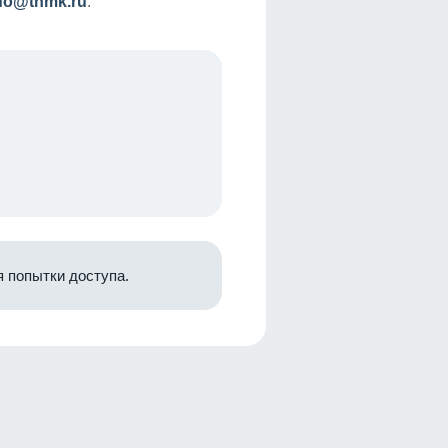
nfo@tnmk.ru
.
 попытки доступа.