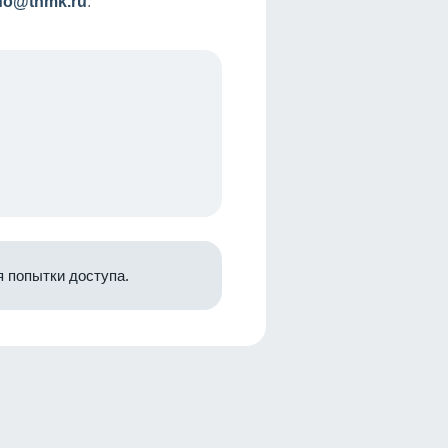
nfo@tnmk.ru
.
 попытки доступа.