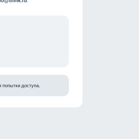
nfo@tnmk.ru
.
 попытки доступа.