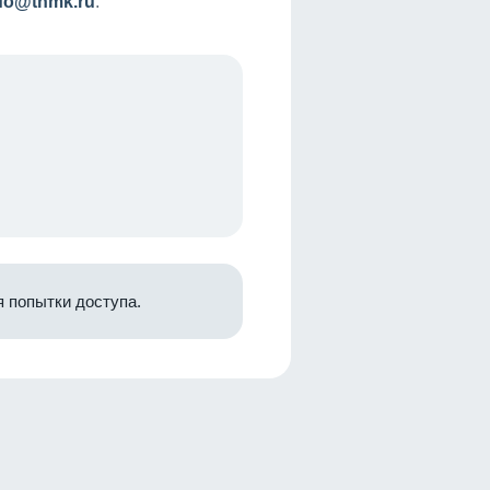
nfo@tnmk.ru
.
 попытки доступа.