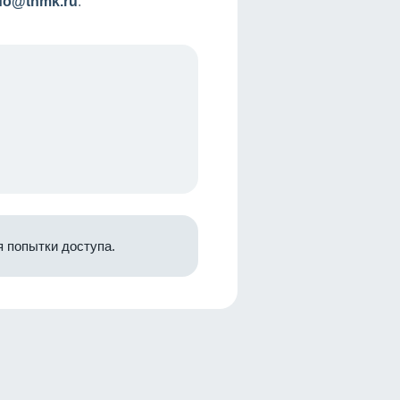
nfo@tnmk.ru
.
 попытки доступа.