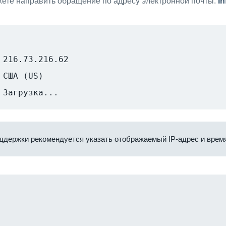
ете направить обращение по адресу электронной почты:
i
216.73.216.62
США (US)
Загрузка...
ддержки рекомендуется указать отображаемый IP-адрес и время