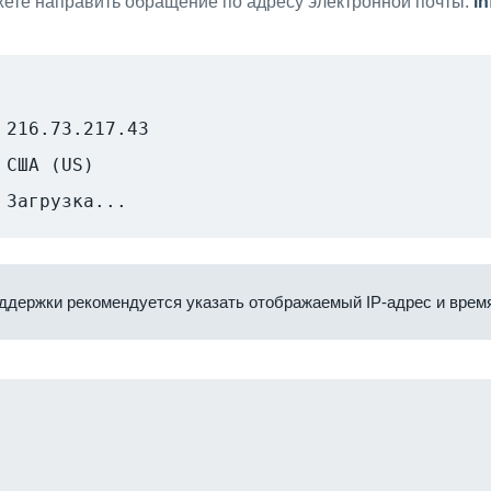
ете направить обращение по адресу электронной почты:
i
216.73.217.43
США (US)
Загрузка...
ддержки рекомендуется указать отображаемый IP-адрес и время