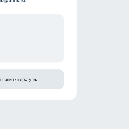
nfo@tnmk.ru
.
 попытки доступа.