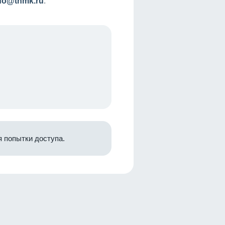
nfo@tnmk.ru
.
 попытки доступа.