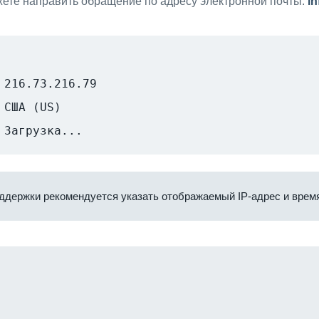
ете направить обращение по адресу электронной почты:
i
216.73.216.79
США (US)
Загрузка...
ддержки рекомендуется указать отображаемый IP-адрес и время