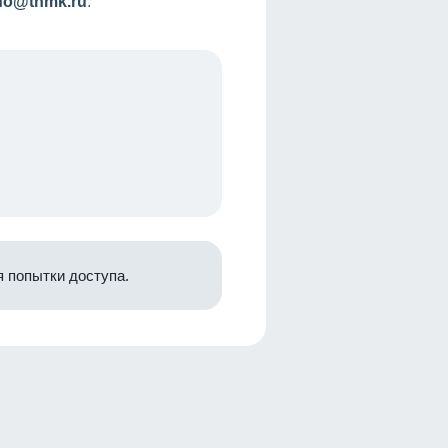
nfo@tnmk.ru
.
 попытки доступа.