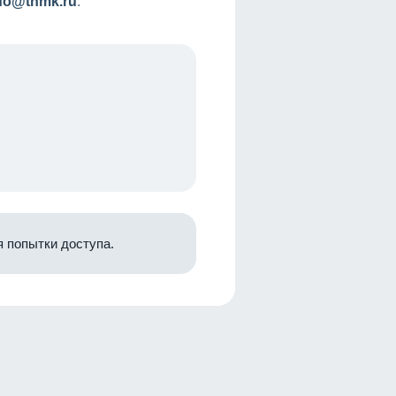
nfo@tnmk.ru
.
 попытки доступа.