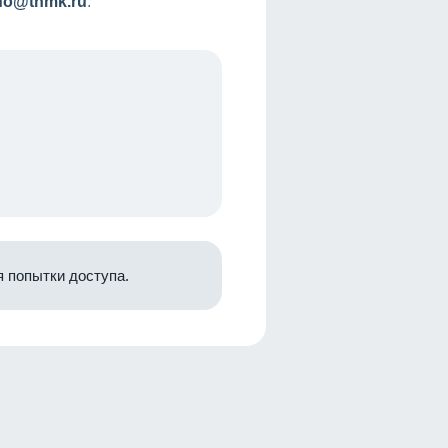
nfo@tnmk.ru
.
 попытки доступа.