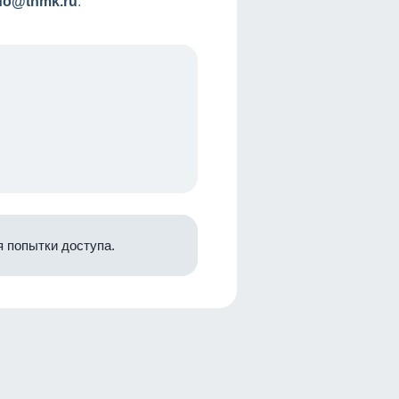
nfo@tnmk.ru
.
 попытки доступа.