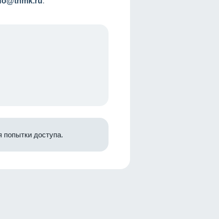
nfo@tnmk.ru
.
 попытки доступа.