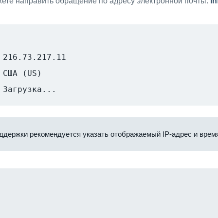
ете направить обращение по адресу электронной почты:
i
216.73.217.11
США (US)
Загрузка...
ддержки рекомендуется указать отображаемый IP-адрес и время