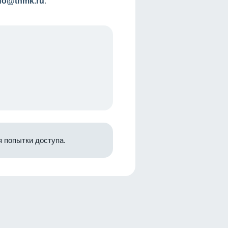
nfo@tnmk.ru
.
 попытки доступа.