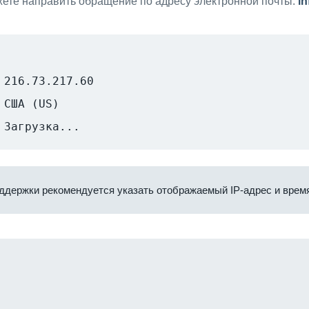
ете направить обращение по адресу электронной почты:
i
216.73.217.60
США (US)
Загрузка...
ддержки рекомендуется указать отображаемый IP-адрес и время