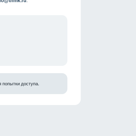
nfo@tnmk.ru
.
 попытки доступа.