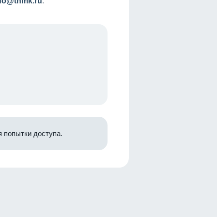
nfo@tnmk.ru
.
 попытки доступа.