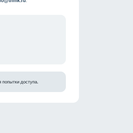
nfo@tnmk.ru
.
 попытки доступа.