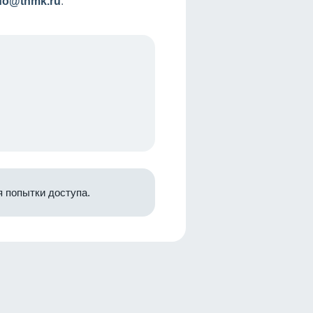
nfo@tnmk.ru
.
 попытки доступа.