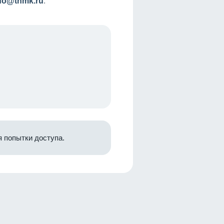
nfo@tnmk.ru
.
 попытки доступа.