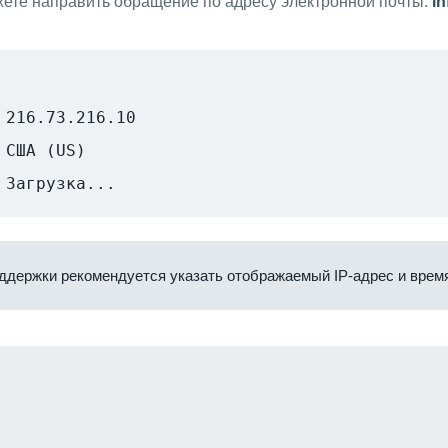
ете направить обращение по адресу электронной почты:
i
216.73.216.10
США (US)
Загрузка...
ддержки рекомендуется указать отображаемый IP-адрес и время